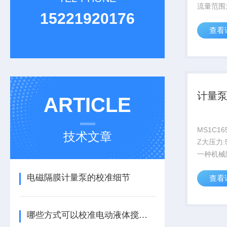
流量范围大：
15221920176
过流材质：
查看
316SS
能 自吸高
计量
ARTICLE
MS1C165B Z大流量:3
技术文章
Z大压力:
一种机械
复位机械
电磁隔膜计量泵的校准细节
查看
端：SS316
哪些方式可以校准电动液体搅拌机