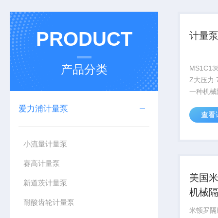
PRODUCT
计量
产品分类
MS1C138C Z大流量:3
Z大压力:
一种机械
复位机械
爱力浦计量泵
查看
端：SS316
小流量计量泵
赛高计量泵
美国米
新道茨计量泵
机械
耐酸齿轮计量泵
米顿罗隔