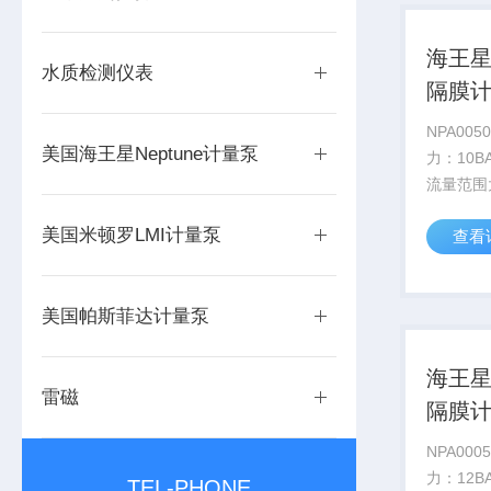
海王星N
水质检测仪表
隔膜
NPA0050 流量：45L/H
美国海王星Neptune计量泵
力：10
流量范围大：
过流材质：
美国米顿罗LMI计量泵
查看
316SS
能 自吸高
美国帕斯菲达计量泵
海王星N
雷磁
隔膜
NPA0005 流量：4.6L/H
力：12
TEL-PHONE