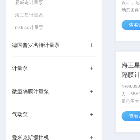
易威奇计量泵
设计，无
动态条件
海王星计量泵
及泵头结
查看
冲程控制
nikkiso计量泵
膜片 ?Z
动/ 自动
德国普罗名特计量泵
精度...
海王星N
计量泵
隔膜
NPA0090 流量：85L/H
微型隔膜计量泵
力：5B
量范围大：2
流材质：PV
气动泵
查看
处理挥发
高度超过6米
爱米克斯搅拌机