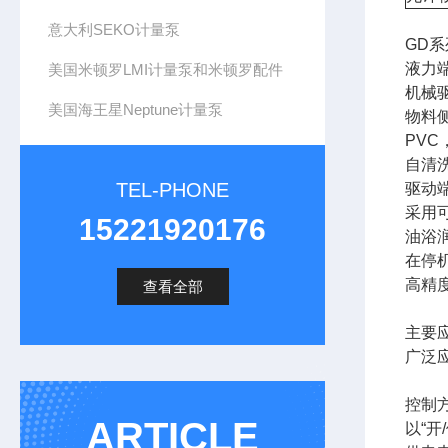
意大利SEKO计量泵
GD
液力
美国米顿罗LMI计量泵和米顿罗配件
机械
美国海王星Neptune计量泵
物料
PVC
自清
TEL-PHONE
驱动
采用
15221920176
油浴
在停
高精
查看全部
主要
广泛
控制
ARTICLE
以“