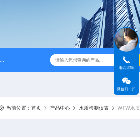
脉冲阻尼器
NPB0330PQ1MNN海王星Neptune计量泵
电话咨询
微信扫一扫
当前位置：
首页
产品中心
水质检测仪表
WTW水