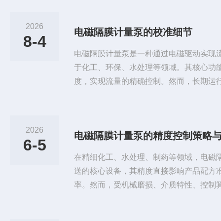
2026
电磁隔膜计量泵的校准细节
8-4
电磁隔膜计量泵是一种通过电磁驱动实现
于化工、环保、水处理等领域。其核心功
度，实现流量的精确控制。然而，长期运
漂移，因此定期校准是确保其测量精度和
准备、关键参数调整、常见问题处理及日
隔膜计量泵的校准细节。一、校准前的准备
2026
电磁隔膜计量泵的精度控制策略
条件：确保校准环境温度稳定(通常为20±
6-5
湿度环境影...
在精细化工、水处理、制药等领域，电磁
送的核心设备，其精度直接影响产品配方
率。然而，受机械磨损、介质特性、控制
出现流量漂移、重复性下降等问题。本文
管理三个维度，系统阐述提升电磁隔膜计