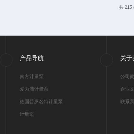
量与压力测试1.流量调节机构验证：通
共 21
来...
产品导航
关于
南方计量泵
公司
爱力浦计量泵
企业
德国普罗名特计量泵
联系
计量泵