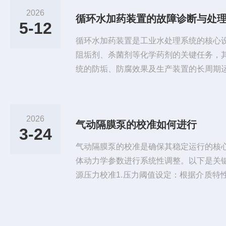
设计优化：构建高精度基础(一)核心部件
2026
循环水加药装置的故障诊断与处
键组件，需选用耐疲劳、抗腐蚀的复合材料
5-12
橡胶(EPDM)可将使用寿命...
循环水加药装置是工业水处理系统的核心
阻垢剂、杀菌剂等化学药剂的关键任务，
统的防垢、防腐效果及生产装置的长周期
排查处理，可能导致水质恶化、换热效率
严重事故。掌握科学的故障诊断方法与处
稳定的必要前提。一、加药泵不出液：核
2026
气动隔膜泵的校准如何进行
为装置的动力核心，不出液是最常见且影
3-24
题，需遵循“先易后难”的原则逐步排...
气动隔膜泵的校准是确保其稳定运行的核
体动力学参数进行系统性调整。以下是关
源压力校准1.压力阈值设定：根据介质特
0.2-0.7MPa区间。对于高粘度流体，可
过滤调压装置校验：检查空气过滤器的减
围≤±5%。若发现压力表显示异常波动，