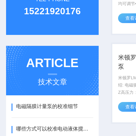
均可调节
15221920176
构可选 
查看
器
米顿罗
ARTICLE
泵
米顿罗L
技术文章
绍: 电磁驱动
Z高压力 :
冲程长度
电磁隔膜计量泵的校准细节
查看
方式 可
P.A，B.
哪些方式可以校准电动液体搅拌机