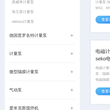
易威奇计量泵
计量泵,S
MS1、M
海王星计量泵
意大利S
查看
泵，MS
nikkiso计量泵
弹簧驱动
德国普罗名特计量泵
电磁
计量泵
sek
量泵
电磁计量
微型隔膜计量泵
泵，隔膜计
电磁隔膜
微处理器
气动泵
查看
泵，具有
的特点。 
Z高的性
爱米克斯搅拌机
泵...