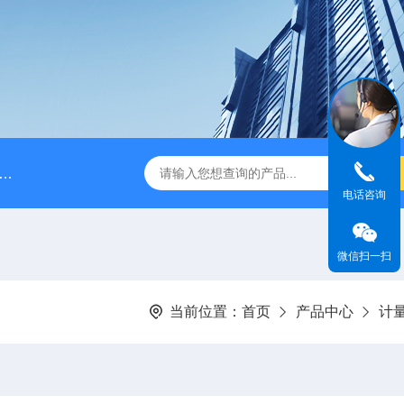
脉冲阻尼器
NPB0330PQ1MNN海王星Neptune计量泵
电话咨询
微信扫一扫
当前位置：
首页
产品中心
计