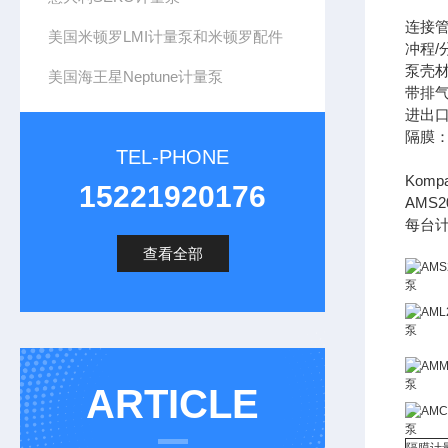
连接管
美国米顿罗LMI计量泵和米顿罗配件
冲程/
泵壳材
美国海王星Neptune计量泵
带排
进出口
隔膜：
TEL-PHONE
Kom
15221920176
AMS
每台
查看全部
ARTICLE