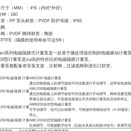
尺寸（MM）：4*6（内径*外径）
分钟：160
质：PP 泵头材质：PVDF 防护等级：IP65
气阀
阀：PVDF 阀球材质：陶瓷
PTFE（隔膜的使用寿命可达5年）
pact系列电磁隔膜式计量泵是一款基于微处理器控制的电磁驱动计
200型计量泵是zui高的性价比的电磁隔膜计量泵。
计量泵都配备有安装支架，注射阀，过滤底阀和进出口软管。
AMS200 电磁计量泵
通过控制面板上的调节旋钮可对流量进行手动调节，还带有电源指
AML200电磁隔膜计量泵
通过控制面板上的调节旋钮可对流量进行手动调节，两种流量范围可选：
带液位探头接口，可直接连接液位开关控制计量泵的启动和停止。
AMM200自控型电磁计量泵
可手动调节，也可以比例调节。可根据外部模拟信号（4-20毫
停止。
AMC200自控型隔膜计量泵
比例调节，可根据数字信号（比如水表发出的脉冲信号）来调节流