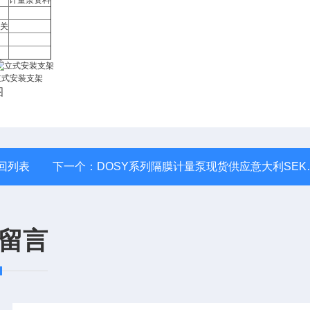
计量泵资料
开关
立式安装支架
回列表
下一个：
DOSY系列隔膜计量泵现货供应意大利SEKO赛高*惠进口机械隔膜泵加药泵
留言