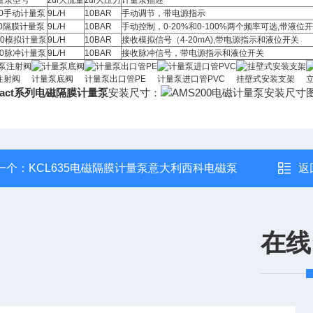
量泵型号
zui大流量
zui大压力
计量泵描述
00手动计量泵
9L/H
10BAR
手动调节，带电源指示
00隔膜计量泵
9L/H
10BAR
手动控制，0-20%和0-100%两个频率可选,带液位
00模拟计量泵
9L/H
10BAR
接收模拟信号（4-20mA),带电源指示和液位开关
00脉冲计量泵
9L/H
10BAR
接收脉冲信号，带电源指示和液位开关
注射阀
计量泵底阀
计量泵出口管PE
计量泵进口管PVC
挂壁式安装支架
pact系列电磁隔膜计量泵
安装尺寸：
一个：
KCL635电磁隔膜计量泵意大利西科电磁泵
返
在线