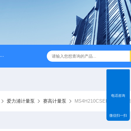
脉冲阻尼器
NPB0330PQ1MNN海王星Neptune计量泵
电话咨询
爱力浦计量泵
赛高计量泵
MS4H210CSEKO机械隔
微信扫一扫