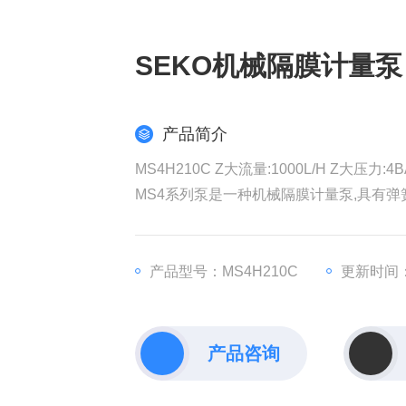
SEKO机械隔膜计量泵
产品简介
MS4H210C Z大流量:1000L/H Z大
MS4系列泵是一种机械隔膜计量泵,具有弹
触液端：SS316L.PVC.PVDF 泵头
PTFE材质的隔膜
触液端介质列于"泵头"材质表(特殊材质可
产品型号：MS4H210C
更新时间：2
产品咨询