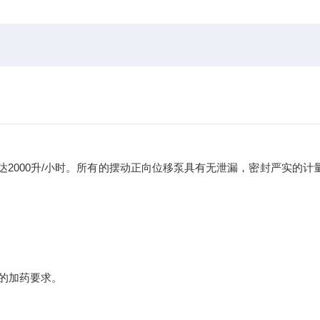
可达2000升/小时。所有的摆动正向位移泵具有无泄漏，密封严实的计
的加药要求。