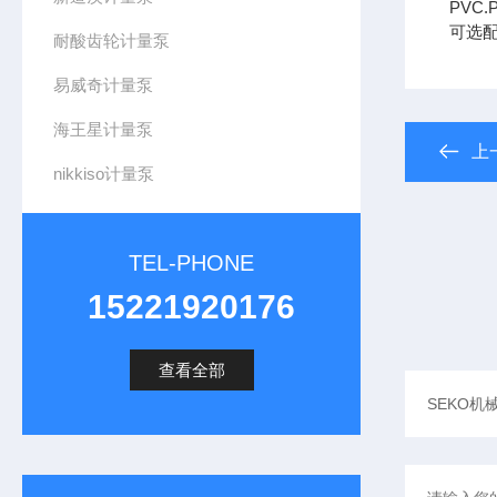
PVC
可选配
耐酸齿轮计量泵
易威奇计量泵
海王星计量泵
上
nikkiso计量泵
TEL-PHONE
15221920176
查看全部