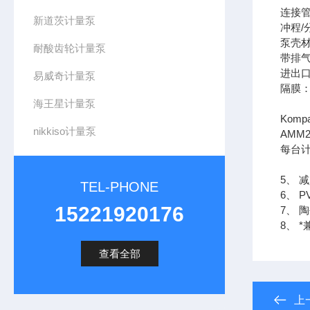
连接管
新道茨计量泵
冲程/
泵壳材
耐酸齿轮计量泵
带排
进出口
易威奇计量泵
隔膜：
海王星计量泵
Kom
nikkiso计量泵
AMM
每台
5、 
TEL-PHONE
6、 
15221920176
7、
8、 
查看全部
上