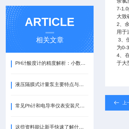
余氯
7-1.
大致
ARTICLE
2、
用于
相关文章
3、
为0
4、
于大
PH计酸度计的精度解析：小数点后几位才够“准”？
液压隔膜式计量泵主要特点与应用
上
常见Ph计和电导率仪表安装尺寸图
这些资料能让新手快速了解什么是机械隔膜计量泵！