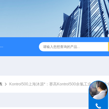
脉冲阻尼器
NPB0330PQ1MNN海王星Neptune计量泵
表
Kontrol500上海沐源*：赛高Kontrol500余氯工业在线水质分析监控仪，闵行区光华路1