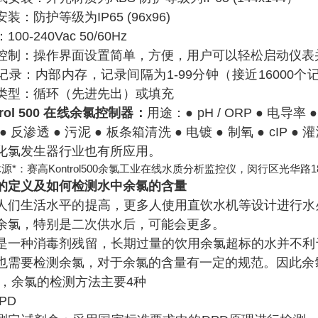
装：防护等级为IP65 (96x96)
100-240Vac 50/60Hz
控制：操作界面设置简单，方便，用户可以轻松启动仪表
记录：内部内存，记录间隔为1-99分钟（接近1600
类型：循环（先进先出）或填充
trol 500 在线余氯控制器：
用途：● pH / ORP ● 电导率
● 反渗透 ● 污泥 ● 板条箱清洗 ● 电镀 ● 制氧 ● cIP
化氯发生器行业也有所应用。
源*：赛高Kontrol500余氯工业在线水质分析监控仪，闵行区光华路1
的定义及如何检测水中余氯的含量
人们生活水平的提高，更多人使用直饮水机等设
计进行水
余氯，特别是二次供水后，可能会更多。
是一种消毒剂残留，长期过量的饮用余氯超标的水并
不利
也需要检测余氯，对于余氯的含量有一定的规范。因此余
，余氯的检测方法主要4种
PD