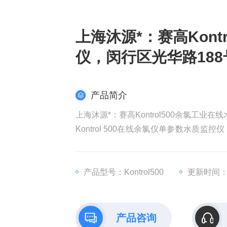
上海沐源*：赛高Kont
仪，闵行区光华路188
产品简介
上海沐源*：赛高Kontrol500余氯工业
Kontrol 500在线余氯仪单参数水质
能，RS485串行接口（MODBUS协议
户可以轻松完成对仪表的操控。
产品型号：Kontrol500
更新时间：20
产品咨询