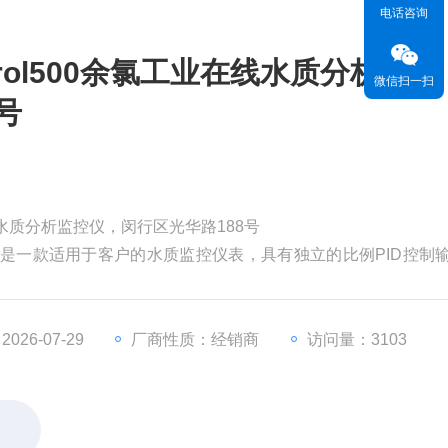
电话咨询
rol500余氯工业在线水质分析监控
微信扫一扫
号
在线水质分析监控仪，闵行区光华路188号
监控仪 是一款适用于客户的水质监控仪表，具有独立的比例PID控制
），USB接口（定制），探头质量显示，其他输出和全数据记录功
26-07-29
厂商性质：经销商
访问量：3103