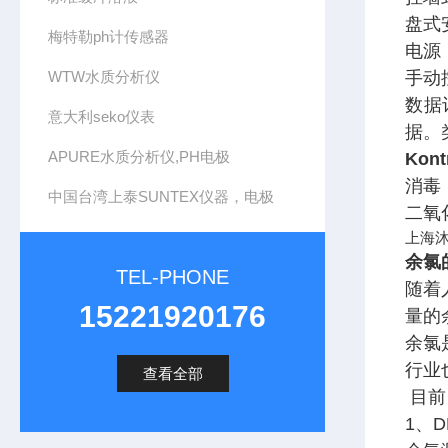
盘式安
梅特勒ph计传感器
电源：
WTW水质分析仪
手动
数据
意大利seko仪表
据。
APURE水质分析仪,PH电极
Kon
消毒 
中国台湾上泰SUNTEX仪器，电极
二氧
上海沐
余氯
TEL-PHONE
随着
15221920176
量的
余氯
行业
查看全部
目前
1、D