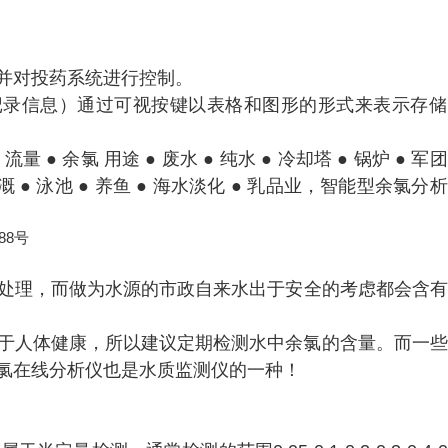
并对投药系统进行控制。
0个记录信息）通过可视按键以表格和图形的形式来表示存
 ● 流量 ● 余氯 用途 ● 废水 ● 纯水 ● 冷却塔 ● 锅炉 ● 军
 ● 灌溉 ● 泳池 ● 养鱼 ● 海水淡化 ● 乳品业，智能型余氯分
88号
处理，而做为水源的市政自来水出于安全的考虑
都会含有
于人体健康，所以建议定期检测水中余氯的含量。而一些
氯在线分析仪也是水质监测仪的一种！