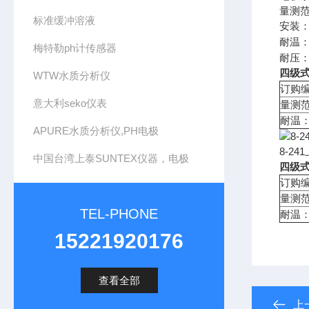
量测范围
标准缓冲溶液
安装：
耐温：
梅特勒ph计传感器
耐压：
四级
WTW水质分析仪
订购编
意大利seko仪表
量测范围
耐温：
APURE水质分析仪,PH电极
8-2
中国台湾上泰SUNTEX仪器，电极
四级
订购编
量测范围
TEL-PHONE
耐温：
15221920176
查看全部
上