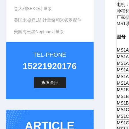
电机： 
意大利SEKO计量泵
冲程长
厂家批
美国米顿罗LMI计量泵和米顿罗配件
MS1
美国海王星Neptune计量泵
型号
MS1A
TEL-PHONE
MS1A
MS1A
15221920176
MS1A
MS1A
查看全部
MS1A
MS1B
MS1B
MS1B
MS1C
MS1C
ARTICLE
MS1C
MS1C1