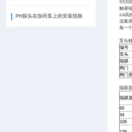
SS3
触液端
zui
PH探头在加药泵上的安装指南
流量
每一个
泵头
编号
泵头
隔膜
阀门
阀门
隔膜
隔膜
65
94
108
138