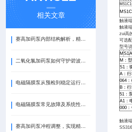
MS1C1
MS1C
相关文章
触液端
触液端
zui
赛高加药泵内部结构解析，精准计量的机械心脏
可选配
型号
M
S1
M：
二氧化氯加药泵如何守护碧波安全
S1：
A：
064
电磁隔膜泵从预检到稳定运行的五步核心法
B：行
51：
A1：
电磁隔膜泵常见故障及系统性解决方案
000
触液
赛高加药泵冲程调整，实现精准控制加药
SS3