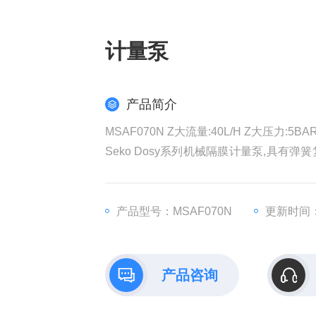
计量泵
产品简介
MSAF070N Z大流量:40L/H Z大压力:5BA
Seko Dosy系列机械隔膜计量泵,具有弹簧复位机械装置和PPS外壳.内置双凸轮结构,运行稳定无噪音,流量精准:
马达绝缘等级F;外壳材料耐酸碱腐蚀，具 有
触液端:SS316L PVC泵头
产品型号：MSAF070N
更新时间：2
PTFE材质的隔膜
产品咨询