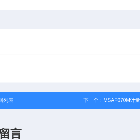
回列表
下一个：
MSAF070M计
留言