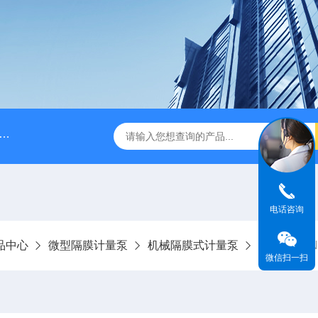
脉冲阻尼器
NPB0330PQ1MNN海王星Neptune计量泵
电话咨询
品中心
微型隔膜计量泵
机械隔膜式计量泵
MSAF070
微信扫一扫