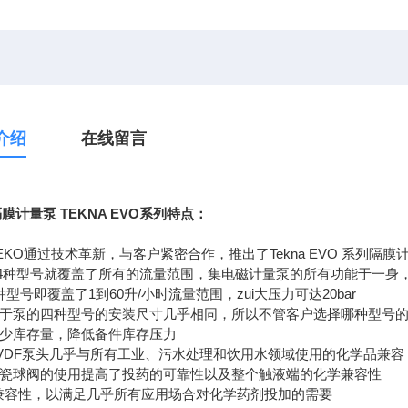
介绍
在线留言
膜计量泵 TEKNA EVO系列特点：
SEKO通过技术革新，与客户紧密合作，推出了Tekna EVO 系列隔膜
4种型号就覆盖了所有的流量范围，集电磁计量泵的所有功能于一身，
4种型号即覆盖了1到60升/小时流量范围，zui大压力可达20bar
 由于泵的四种型号的安装尺寸几乎相同，所以不管客户选择哪种型号
减少库存量，降低备件库存压力
PVDF泵头几乎与所有工业、污水处理和饮用水领域使用的化学品兼容
 陶瓷球阀的使用提高了投药的可靠性以及整个触液端的化学兼容性
*兼容性，以满足几乎所有应用场合对化学药剂投加的需要