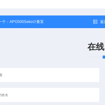
一个：
APG500Seko计量泵
返
在线