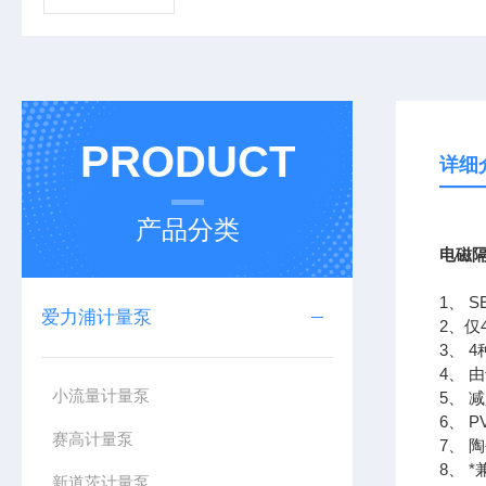
PRODUCT
详细
产品分类
电磁隔
1、 
爱力浦计量泵
2、仅
3、 
4、
小流量计量泵
5、 
6、 
赛高计量泵
7、
8、 
新道茨计量泵