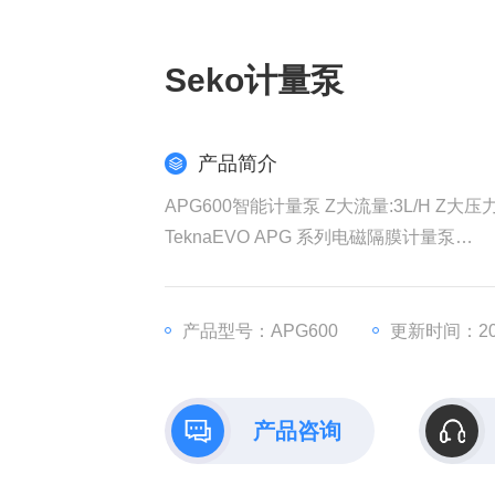
Seko计量泵
产品简介
APG600智能计量泵 Z大流
TeknaEVO APG 系列电磁隔膜计量泵
模拟式计量泵，
流量恒定，手动调节，根
据外部模拟信号（4-20毫安）或
产品型号：APG600
更新时间：202
数字脉冲信号来调节流量比例
（例如，来自水表的脉冲信号）。
产品咨询