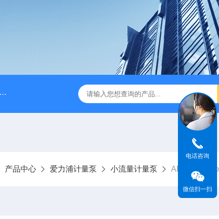
脉冲阻尼器
NPB0330PQ1MNN海王星Neptune计量泵
电话咨询
产品中心
爱力浦计量泵
小流量计量泵
APG600Se
微信扫一扫