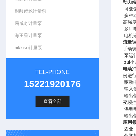
动力
可变
耐酸齿轮计量泵
多种
高强
易威奇计量泵
多种电
海王星计量泵
电机
流量
nikkiso计量泵
手动
泵运行
zui小
电动
TEL-PHONE
例进
15221920176
驱动电
输入信
输出信
查看全部
变频
供电电源
输出信
应用
农业
化学