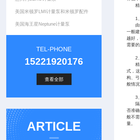
精密
美国米顿罗LMI计量泵和米顿罗配件
1、
美国海王星Neptune计量泵
由于精
一般建
越好，
需要的
TEL-PHONE
2、
15221920176
精密
式，这
构、弓
查看全部
般情况
3、
隔膜
否准确
般不需
ARTICLE
量。