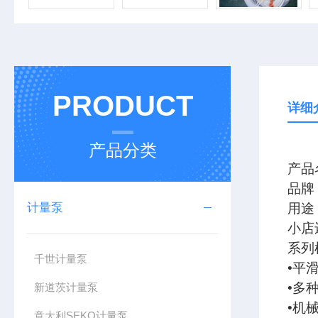
PRODUCT
详细
产品分类
产品
品牌
计量泵
用途
小店
系列
千世计量泵
•平
•多
新道茨计量泵
•机械
意大利SEKO计量泵