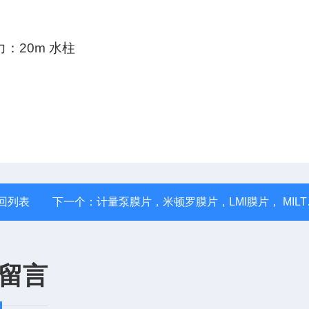
：20m 水柱
回列表
下一个：
计量泵膜片，米顿罗膜片，LMI膜片， MILTONROY膜片，隔膜泵膜片
留言