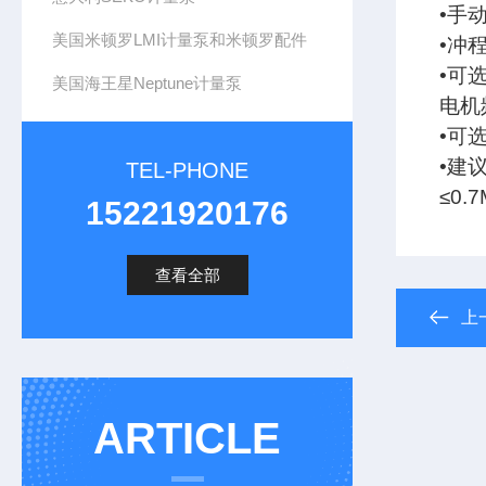
•手动
美国米顿罗LMI计量泵和米顿罗配件
•冲程
•可
美国海王星Neptune计量泵
电机
•可
•建
TEL-PHONE
≤0.7
15221920176
查看全部
上
ARTICLE