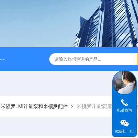
脉冲阻尼器
NPB0330PQ1MNN海王星Neptune计量泵
米顿罗LMI计量泵和米顿罗配件
米顿罗计量泵润滑油/隔膜组
电话咨询
微信扫一扫