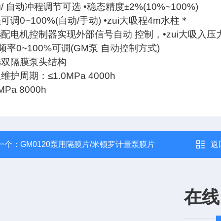
/ 自动冲程调节可选 •稳态精度±2%(10%~100%)
可调0~100%(自动/手动) •zui大吸程4m水柱＊
选配电机控制器实现外部信号自动 控制，•zui大吸入压力
频率0~100%可调(GM泵 自动控制方式)
选双隔膜泵头结构
议维护周期：≤1.0MPa 4000h
MPa 8000h
一个：
GM0120泵用隔膜片/米顿罗计量泵膜片
返
在线