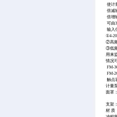
使计
倍减
倍增
可由3
输入
①4-
②高频
③低频
用来
情况
FM-3
FM-2
触点容
计量
面罩：
支架
材 质
冲程频率