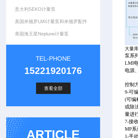
意大利SEKO计量泵
美国米顿罗LMI计量泵和米顿罗配件
美国海王星Neptune计量泵
大量
泵系
TEL-PHONE
LMI
15221920176
电源
控制
查看全部
9-可
(可
或除法
量进
7-
MP
ARTICLE
1-手