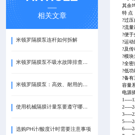
其余均
特 点
相关文章
?过
?流量
?便于
米顿罗隔膜泵连杆如何拆解
?运动
?及
?模
米顿罗隔膜泵不吸水故障排查与解决方案
?全密
?低功
?备有
米顿罗隔膜泵：高效、耐用的流体输送专家
容量
电源
1----
使用机械隔膜计量泵要遵守哪些操作
2----
3----
5----
6----
选购PH计/酸度计时需要注意事项