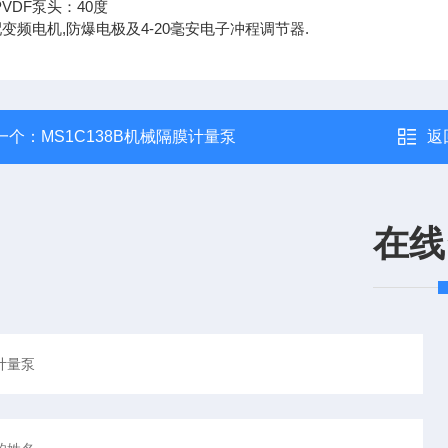
.PVDF泵头：40度
变频电机,防爆电极及4-20毫安电子冲程调节器.
一个：
MS1C138B机械隔膜计量泵
返
在线