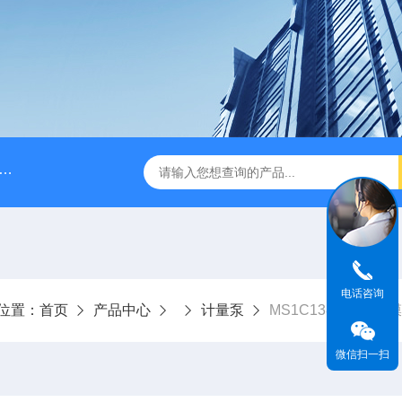
脉冲阻尼器
NPB0330PQ1MNN海王星Neptune计量泵
电话咨询
位置：
首页
产品中心
计量泵
MS1C138C机械隔
微信扫一扫