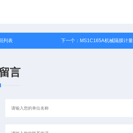
回列表
下一个：
MS1C165A机械隔膜计
留言