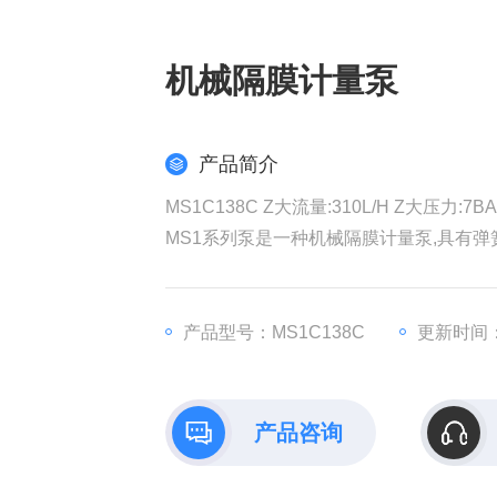
机械隔膜计量泵
产品简介
MS1C138C Z大流量:310L/H Z大压力:
MS1系列泵是一种机械隔膜计量泵,具有弹
触液端：SS316L.PVC.PVDF 泵头
PTFE材质的隔膜
触液端介质列于"泵头"材质表(特殊材质可
产品型号：MS1C138C
更新时间：2
产品咨询