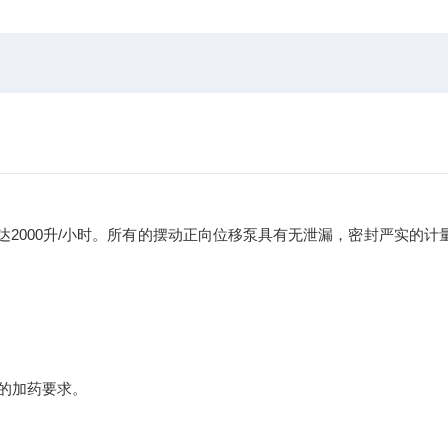
可达2000升/小时。所有的摆动正向位移泵具有无泄漏，密封严实的计
的加药要求。