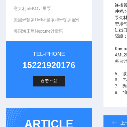
连接管
意大利SEKO计量泵
冲程/
泵壳材
美国米顿罗LMI计量泵和米顿罗配件
带排
进出口
美国海王星Neptune计量泵
隔膜：
Kom
TEL-PHONE
AML
每台
15221920176
5、 
6、 
查看全部
7、
8、 
ARTICLE
上