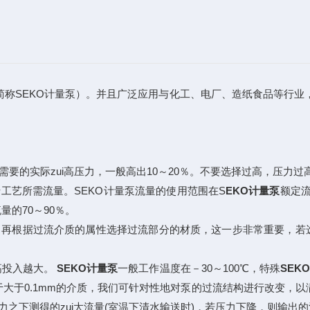
简称SEKO计量泵）。并且广泛应用与化工、电厂、造纸食品等行业，
需要的实际zui高压力，一般高出10～20％。不要选择过高，压力
工艺所需流量。SEKO计量泵流量的使用范围在S
EKO计量泵
额定流
量的70～90％。
，再根据过流介质的属性选择过流部分的材质，这一步非常重要，若
高投入越大。
SEKO计量泵
一般工作温度在－30～100℃，特殊
SEK
于大于0.1mm的介质，我们可针对性地对泵的过流结构进行改变，以满
力之下测得的zui大流量(室温下清水输送时)，若压力下降，则输出