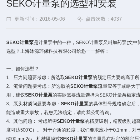
SEKO计量泵的选型和安装
更新时间：2016-05-06
点击次数：4037
SEKO计量泵
是计量泵中的一种，SEKO计量泵又叫加药泵(文中
选型？上海沐源环保科技有限公司给您一一解答：
一、如何选型？
1、压力问题要考虑：所选取
SEKO计量泵
的额定压力要略高于所
2、流量问题要考虑：所选取的
SEKO计量泵
流量应等于或略大于
用，建议
SEKO计量泵
的实际需要流量选择为SEKO计量泵额定流
3、泵头材质问题要考虑：
SEKO计量泵
的具体型号规格确定后
能造成重大事故，若您无法确定，请向我公司咨询。
4、其他问题： 考虑所需
SEKO计量泵
的精度级别，精度级别越
度可达500℃）。 对于介质的粒度，我们要求应小于0.1mm，对
6000 mm2/s，机械隔膜式
SEKO计量泵
的流量是在标定的额定压