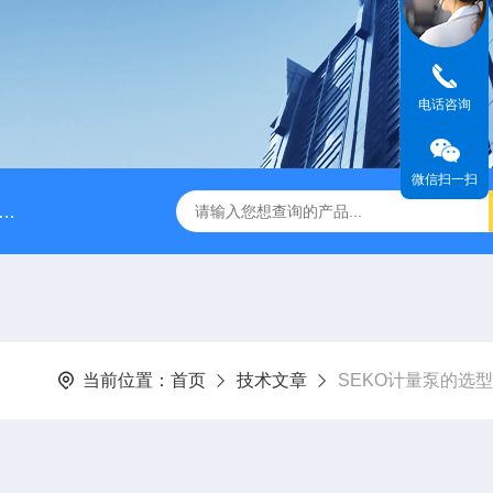
电话咨询
微信扫一扫
脉冲阻尼器
NPB0330PQ1MNN海王星Neptune计量泵
当前位置：
首页
技术文章
SEKO计量泵的选