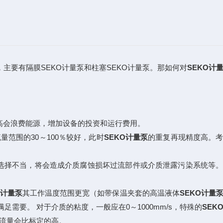
主要有隔膜SEKO计量泵和柱塞SEKO计量泵。那如何对
SEKO计
过高会浪费能源，增加设备的投资和运行费用。
量范围的30～100％较好，此时
SEKO计量泵
的重复再现精度高。
选择不当，将会造成介质腐蚀损坏过流部件或介质泄露污染系统等
O计量泵
其工作温度范围更宽（如带保温夹套的高温液体
SEKO计量
足需要。 对于介质的粘度，一般应在0～1000mm/s，特殊的
SEK
的流量会比标定的高。